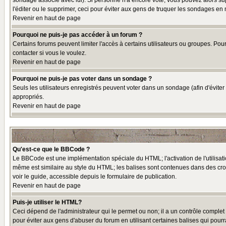
sondage associé avec lui). Si personne n'a encore voté, vous pouvez alors sup
l'éditer ou le supprimer, ceci pour éviter aux gens de truquer les sondages en
Revenir en haut de page
Pourquoi ne puis-je pas accéder à un forum ?
Certains forums peuvent limiter l'accès à certains utilisateurs ou groupes. Pou
contacter si vous le voulez.
Revenir en haut de page
Pourquoi ne puis-je pas voter dans un sondage ?
Seuls les utilisateurs enregistrés peuvent voter dans un sondage (afin d'éviter
appropriés.
Revenir en haut de page
Qu'est-ce que le BBCode ?
Le BBCode est une implémentation spéciale du HTML; l'activation de l'utilisat
même est similaire au style du HTML; les balises sont contenues dans des croche
voir le guide, accessible depuis le formulaire de publication.
Revenir en haut de page
Puis-je utiliser le HTML?
Ceci dépend de l'administrateur qui le permet ou non; il a un contrôle comple
pour éviter aux gens d'abuser du forum en utilisant certaines balises qui pour