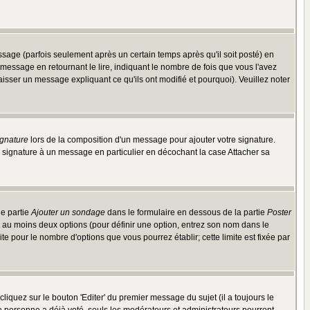
ge (parfois seulement après un certain temps après qu'il soit posté) en
ssage en retournant le lire, indiquant le nombre de fois que vous l'avez
aisser un message expliquant ce qu'ils ont modifié et pourquoi). Veuillez noter
ignature
lors de la composition d'un message pour ajouter votre signature.
 signature à un message en particulier en décochant la case Attacher sa
ne partie
Ajouter un sondage
dans le formulaire en dessous de la partie
Poster
t au moins deux options (pour définir une option, entrez son nom dans le
te pour le nombre d'options que vous pourrez établir; cette limite est fixée par
quez sur le bouton 'Editer' du premier message du sujet (il a toujours le