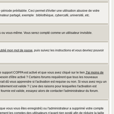
riode préétablie. Ceci permet d'éviter une utilisation abusive de votre
teur partagé, exemple : bibliothèque, cybercafé, université, etc.
s ou vous-même. Vous serez compté comme un utilisateur invisible.
oublié mon mot de passe
, puis suivez les instructions et vous devriez pouvoir
 le support COPPA est activé et que vous avez cliqué sur le lien
J'ai moins de
besoin d'être activé ? Certains forums requièrent que tous les nouveaux
ait dû vous apprendre si l'activation est requise ou non. Si vous avez reçu un
istrement est valide ? L'une des raisons pour lesquelles l'activation est
ournie est valide, essayez alors de contacter l'administrateur du forum.
rsque vous vous êtes enregistré) ou l'administrateur a supprimé votre compte
ment les comptes des utilisateurs n'ayant rien posté afin de réduire la taille