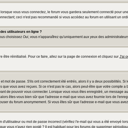
lorsque vous vous connectez, le forum vous gardera seulement connecté pour une pé
nnectant; ceci n'est pas recommandé si vous accédez au forum en utilisant un ordina
es utilisateurs en ligne ?
vous choisissez
Oui
, vous n'apparaîtrez qu'uniquement aux yeux des administrateur
e être réinitialisé. Pour ce faire, allez sur la page de connexion et cliquez sur
J'ai 
t mot de passe. S'ils ont correctement été entrés, alors il y a deux possibilités. Si
s que vous avez reçues. Si ce n'est pas le cas, alors peut-être que votre compte a 
avant de pouvoir vous connecter. Lorsque vous vous êtes enregistré, un message aur
u, alors êtes-vous bien sûr que l'adresse e-mail que vous avez fournie lors de l'enreg
s abuser du forum anonymement. Si vous êtes sûr que l'adresse e-mail que vous avez f
d'utilisateur ou mot de passe incorrect (vérifiez l'e-mail qui vous a été envoyé lo
que vous n'avez rien posté ? Il est habituel pour les forums de supprimer périodique