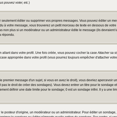
s pouvez voter, etc.
)
 seulement éditer ou supprimer vos propres messages. Vous pouvez éditer un messa
 à votre message, vous trouverez un petit morceau de texte en dessous de votre me
 pas non plus si un modérateur ou un administrateur édite le message (ils devraient l
 a répondu.
 allant dans votre profil. Une fois créée, vous pouvez cocher la case
Attacher sa s
case appropriée dans votre profil (vous pourrez toujours empêcher d'attacher votre
e premier message d'un sujet, si vous en avez le droit), vous devriez apercevoir u
 pas le droit de créer des sondages). Vous devez entrer un titre pour le sondage e
ment définir une date limite pour le sondage; 0 est un sondage infini. Il y a une limi
osteur d'origine, un modérateur ou un administrateur. Pour éditer un sondage, cli