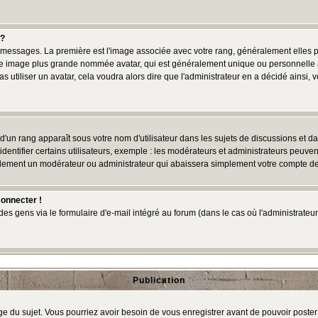
 ?
des messages. La première est l'image associée avec votre rang, généralement elles
une image plus grande nommée avatar, qui est généralement unique ou personnelle à c
as utiliser un avatar, cela voudra alors dire que l'administrateur en a décidé ains
d'un rang apparaît sous votre nom d'utilisateur dans les sujets de discussions et dans
tifier certains utilisateurs, exemple : les modérateurs et administrateurs peuvent 
bablement un modérateur ou administrateur qui abaissera simplement votre compte d
connecter !
 gens via le formulaire d'e-mail intégré au forum (dans le cas où l'administrateur aur
Publication
age du sujet. Vous pourriez avoir besoin de vous enregistrer avant de pouvoir poster