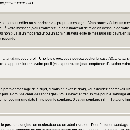
s pouvez voter, etc.
)
 seulement éditer ou supprimer vos propres messages. Vous pouvez éditer un messa
 à votre message, vous trouverez un petit morceau de texte en dessous de votre me
 pas non plus si un modérateur ou un administrateur édite le message (ils devraient l
 a répondu.
 allant dans votre profil. Une fois créée, vous pouvez cocher la case
Attacher sa s
case appropriée dans votre profil (vous pourrez toujours empêcher d'attacher votre
e premier message d'un sujet, si vous en avez le droit), vous devriez apercevoir u
 pas le droit de créer des sondages). Vous devez entrer un titre pour le sondage e
ment définir une date limite pour le sondage; 0 est un sondage infini. Il y a une limi
osteur d'origine, un modérateur ou un administrateur. Pour éditer un sondage, cli