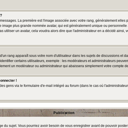
 ?
des messages. La première est l'image associée avec votre rang, généralement elles
une image plus grande nommée avatar, qui est généralement unique ou personnelle à c
as utiliser un avatar, cela voudra alors dire que l'administrateur en a décidé ains
d'un rang apparaît sous votre nom d'utilisateur dans les sujets de discussions et dans
tifier certains utilisateurs, exemple : les modérateurs et administrateurs peuvent 
bablement un modérateur ou administrateur qui abaissera simplement votre compte d
connecter !
 gens via le formulaire d'e-mail intégré au forum (dans le cas où l'administrateur aur
Publication
age du sujet. Vous pourriez avoir besoin de vous enregistrer avant de pouvoir poster