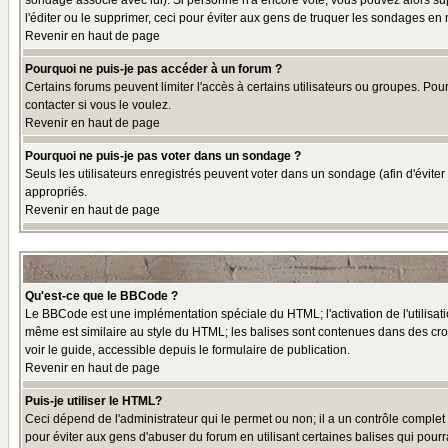
sondage associé avec lui). Si personne n'a encore voté, vous pouvez alors sup
l'éditer ou le supprimer, ceci pour éviter aux gens de truquer les sondages en
Revenir en haut de page
Pourquoi ne puis-je pas accéder à un forum ?
Certains forums peuvent limiter l'accès à certains utilisateurs ou groupes. Pou
contacter si vous le voulez.
Revenir en haut de page
Pourquoi ne puis-je pas voter dans un sondage ?
Seuls les utilisateurs enregistrés peuvent voter dans un sondage (afin d'éviter
appropriés.
Revenir en haut de page
Qu'est-ce que le BBCode ?
Le BBCode est une implémentation spéciale du HTML; l'activation de l'utilisat
même est similaire au style du HTML; les balises sont contenues dans des croche
voir le guide, accessible depuis le formulaire de publication.
Revenir en haut de page
Puis-je utiliser le HTML?
Ceci dépend de l'administrateur qui le permet ou non; il a un contrôle comple
pour éviter aux gens d'abuser du forum en utilisant certaines balises qui pour