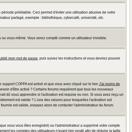
riode préétablie. Ceci permet d'éviter une utilisation abusive de votre
teur partagé, exemple : bibliothèque, cybercafé, université, etc.
s ou vous-même. Vous serez compté comme un utilisateur invisible.
oublié mon mot de passe
, puis suivez les instructions et vous devriez pouvoir
 le support COPPA est activé et que vous avez cliqué sur le lien
J'ai moins de
besoin d'être activé ? Certains forums requièrent que tous les nouveaux
ait dû vous apprendre si l'activation est requise ou non. Si vous avez reçu un
istrement est valide ? L'une des raisons pour lesquelles l'activation est
ournie est valide, essayez alors de contacter l'administrateur du forum.
rsque vous vous êtes enregistré) ou l'administrateur a supprimé votre compte
ment les comptes des utilisateurs n'ayant rien posté afin de réduire la taille