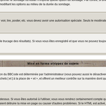
primer le sondage ou éditer n'importe quelle option du sondage. Par contre, si un
 modifiant les options au milieu de la durée du sondage.
r voir, lire, poster, etc. vous devez avoir une autorisation spéciale. Seuls le modér
 le trucage des résultats). Si vous vous êtes enregistré et que vous ne pouvez touj
Mise en forme et types de sujets
ion du BBCode est déterminée par l'administrateur (vous pouvez aussi le désactive
ts [ et ] à la place de < et >, et offrent un meilleur contrôle sur la manière dont q
t dessus. Si vous êtes autorisé à l'utiliser, vous vous rendrez certainement compte
raient détruire la mise en page ou causer d'autres problèmes. Si le HTML est activé