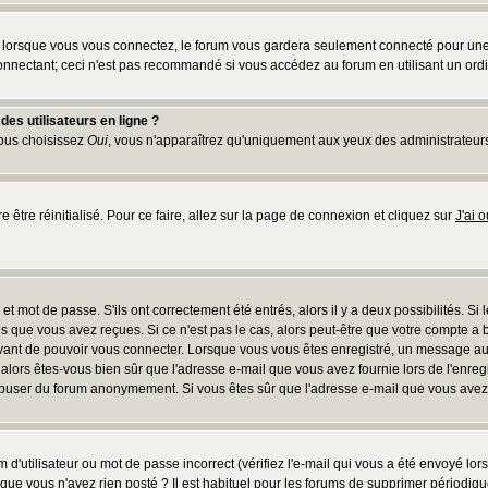
lorsque vous vous connectez, le forum vous gardera seulement connecté pour une pé
nnectant; ceci n'est pas recommandé si vous accédez au forum en utilisant un ordina
es utilisateurs en ligne ?
vous choisissez
Oui
, vous n'apparaîtrez qu'uniquement aux yeux des administrateur
e être réinitialisé. Pour ce faire, allez sur la page de connexion et cliquez sur
J'ai 
t mot de passe. S'ils ont correctement été entrés, alors il y a deux possibilités. Si
s que vous avez reçues. Si ce n'est pas le cas, alors peut-être que votre compte a 
avant de pouvoir vous connecter. Lorsque vous vous êtes enregistré, un message aur
u, alors êtes-vous bien sûr que l'adresse e-mail que vous avez fournie lors de l'enreg
s abuser du forum anonymement. Si vous êtes sûr que l'adresse e-mail que vous avez f
d'utilisateur ou mot de passe incorrect (vérifiez l'e-mail qui vous a été envoyé lo
que vous n'avez rien posté ? Il est habituel pour les forums de supprimer périodique