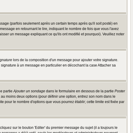
ge (parfois seulement après un certain temps après qu'il soit posté) en
ssage en retournant le lire, indiquant le nombre de fois que vous l'avez
aisser un message expliquant ce qu'ils ont modifié et pourquoi). Veuillez noter
ignature
lors de la composition d'un message pour ajouter votre signature.
 signature à un message en particulier en décochant la case Attacher sa
ne partie
Ajouter un sondage
dans le formulaire en dessous de la partie
Poster
t au moins deux options (pour définir une option, entrez son nom dans le
te pour le nombre d'options que vous pourrez établir; cette limite est fixée par
quez sur le bouton 'Editer' du premier message du sujet (il a toujours le