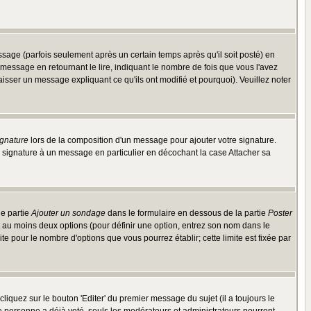
ge (parfois seulement après un certain temps après qu'il soit posté) en
ssage en retournant le lire, indiquant le nombre de fois que vous l'avez
aisser un message expliquant ce qu'ils ont modifié et pourquoi). Veuillez noter
ignature
lors de la composition d'un message pour ajouter votre signature.
 signature à un message en particulier en décochant la case Attacher sa
ne partie
Ajouter un sondage
dans le formulaire en dessous de la partie
Poster
t au moins deux options (pour définir une option, entrez son nom dans le
te pour le nombre d'options que vous pourrez établir; cette limite est fixée par
quez sur le bouton 'Editer' du premier message du sujet (il a toujours le