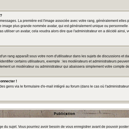
 ?
des messages. La première est l'image associée avec votre rang, généralement elles
une image plus grande nommée avatar, qui est généralement unique ou personnelle à c
as utiliser un avatar, cela voudra alors dire que l'administrateur en a décidé ains
d'un rang apparaît sous votre nom d'utilisateur dans les sujets de discussions et dans
tifier certains utilisateurs, exemple : les modérateurs et administrateurs peuvent 
bablement un modérateur ou administrateur qui abaissera simplement votre compte d
connecter !
 gens via le formulaire d'e-mail intégré au forum (dans le cas où l'administrateur aur
Publication
age du sujet. Vous pourriez avoir besoin de vous enregistrer avant de pouvoir poster