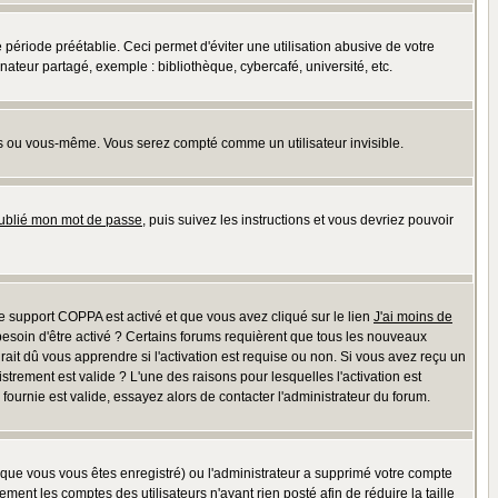
riode préétablie. Ceci permet d'éviter une utilisation abusive de votre
teur partagé, exemple : bibliothèque, cybercafé, université, etc.
s ou vous-même. Vous serez compté comme un utilisateur invisible.
oublié mon mot de passe
, puis suivez les instructions et vous devriez pouvoir
 le support COPPA est activé et que vous avez cliqué sur le lien
J'ai moins de
besoin d'être activé ? Certains forums requièrent que tous les nouveaux
ait dû vous apprendre si l'activation est requise ou non. Si vous avez reçu un
istrement est valide ? L'une des raisons pour lesquelles l'activation est
ournie est valide, essayez alors de contacter l'administrateur du forum.
rsque vous vous êtes enregistré) ou l'administrateur a supprimé votre compte
ment les comptes des utilisateurs n'ayant rien posté afin de réduire la taille