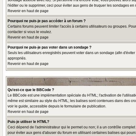
sondage associé avec lui). Si personne n'a encore voté, vous pouvez alors sup
l'éditer ou le supprimer, ceci pour éviter aux gens de truquer les sondages en
Revenir en haut de page
Pourquoi ne puis-je pas accéder à un forum ?
Certains forums peuvent limiter l'accès à certains utilisateurs ou groupes. Pou
contacter si vous le voulez.
Revenir en haut de page
Pourquoi ne puis-je pas voter dans un sondage ?
Seuls les utilisateurs enregistrés peuvent voter dans un sondage (afin d'éviter
appropriés.
Revenir en haut de page
Qu'est-ce que le BBCode ?
Le BBCode est une implémentation spéciale du HTML; l'activation de l'utilisat
même est similaire au style du HTML; les balises sont contenues dans des croche
voir le guide, accessible depuis le formulaire de publication.
Revenir en haut de page
Puis-je utiliser le HTML?
Ceci dépend de l'administrateur qui le permet ou non; il a un contrôle comple
pour éviter aux gens d'abuser du forum en utilisant certaines balises qui pour