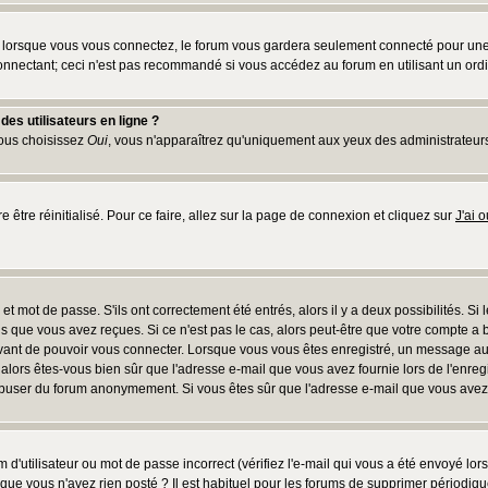
lorsque vous vous connectez, le forum vous gardera seulement connecté pour une pé
nnectant; ceci n'est pas recommandé si vous accédez au forum en utilisant un ordina
es utilisateurs en ligne ?
vous choisissez
Oui
, vous n'apparaîtrez qu'uniquement aux yeux des administrateur
e être réinitialisé. Pour ce faire, allez sur la page de connexion et cliquez sur
J'ai 
t mot de passe. S'ils ont correctement été entrés, alors il y a deux possibilités. Si
s que vous avez reçues. Si ce n'est pas le cas, alors peut-être que votre compte a 
avant de pouvoir vous connecter. Lorsque vous vous êtes enregistré, un message aur
u, alors êtes-vous bien sûr que l'adresse e-mail que vous avez fournie lors de l'enreg
s abuser du forum anonymement. Si vous êtes sûr que l'adresse e-mail que vous avez f
d'utilisateur ou mot de passe incorrect (vérifiez l'e-mail qui vous a été envoyé lo
que vous n'avez rien posté ? Il est habituel pour les forums de supprimer périodique