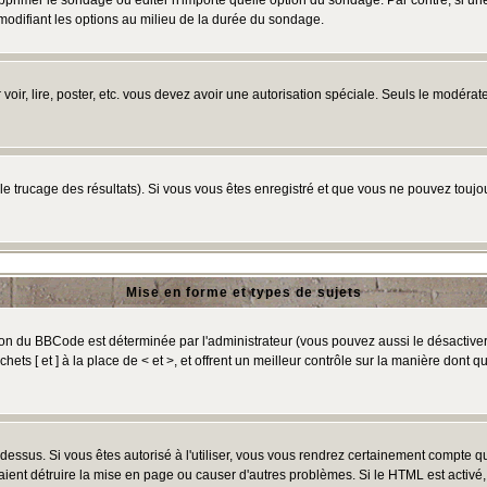
primer le sondage ou éditer n'importe quelle option du sondage. Par contre, si un
 modifiant les options au milieu de la durée du sondage.
r voir, lire, poster, etc. vous devez avoir une autorisation spéciale. Seuls le modér
 le trucage des résultats). Si vous vous êtes enregistré et que vous ne pouvez touj
Mise en forme et types de sujets
ion du BBCode est déterminée par l'administrateur (vous pouvez aussi le désactive
ts [ et ] à la place de < et >, et offrent un meilleur contrôle sur la manière dont q
t dessus. Si vous êtes autorisé à l'utiliser, vous vous rendrez certainement compte
raient détruire la mise en page ou causer d'autres problèmes. Si le HTML est activé