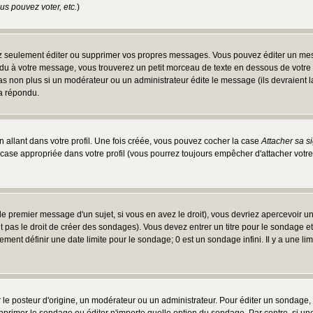
s pouvez voter, etc.
)
 seulement éditer ou supprimer vos propres messages. Vous pouvez éditer un messa
 à votre message, vous trouverez un petit morceau de texte en dessous de votre me
 pas non plus si un modérateur ou un administrateur édite le message (ils devraient l
 a répondu.
 allant dans votre profil. Une fois créée, vous pouvez cocher la case
Attacher sa s
case appropriée dans votre profil (vous pourrez toujours empêcher d'attacher votre
e premier message d'un sujet, si vous en avez le droit), vous devriez apercevoir u
 pas le droit de créer des sondages). Vous devez entrer un titre pour le sondage e
ment définir une date limite pour le sondage; 0 est un sondage infini. Il y a une limi
osteur d'origine, un modérateur ou un administrateur. Pour éditer un sondage, cli